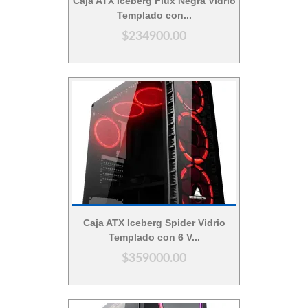
Caja ATX Iceberg Flux Negra Vidrio
Templado con...
$234900.00
Vista Rápida
Caja ATX Iceberg Spider Vidrio
Templado con 6 V...
$359000.00