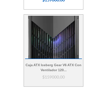
$159000.00
Vista Rápida
Caja ATX Iceberg Gear V6 ATX Con
Ventilador 120...
$159000.00