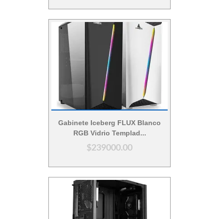
Vista Rápida
Gabinete Iceberg FLUX Blanco
RGB Vidrio Templad...
$239000.00