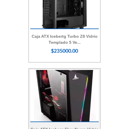
Vista Rápida
Caja ATX Icebertg Turbo Z8 Vidrio
Templado 5 Ve...
$235000.00
Vista Rápida