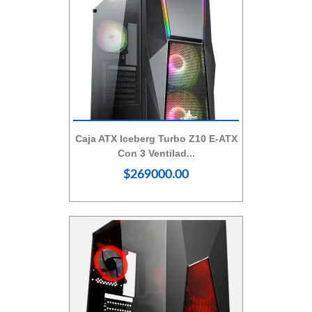
Vista Rápida
Caja ATX Iceberg Turbo Z10 E-ATX
Con 3 Ventilad...
$269000.00