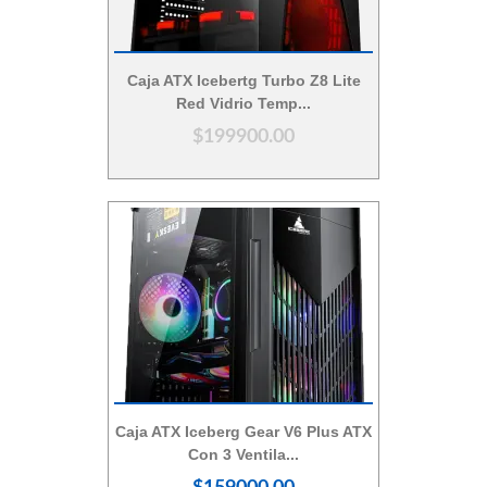
Vista Rápida
Caja ATX Icebertg Turbo Z8 Lite
Red Vidrio Temp...
$199900.00
Vista Rápida
Caja ATX Iceberg Gear V6 Plus ATX
Con 3 Ventila...