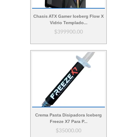
Vista Rápida
Chasis ATX Gamer Iceberg Flow X
Vidrio Templado...
$399900.00
Vista Rápida
Crema Pasta Disipadora Iceberg
Freeze X7 Para P...
$35000.00