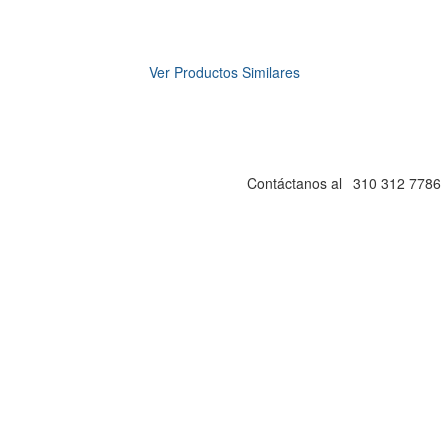
$399900.00
PRODUCTO AGOTADO
Ver Productos Similares
Nuevo chasis para alto rendimiento Iceberg Flow-X con
4 ventiladores Iceberg Eklipse ARGB - Vidrio Templado
sin Tornillos - Triple Filtro de Polvo Removible
Contáctanos al
310 312 7786