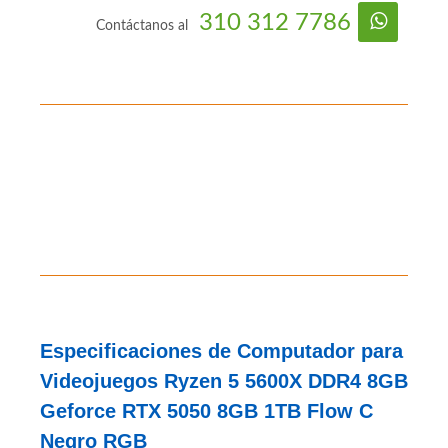
PC Gamer
AMD
B6-P7-M3-V21-S3-C17-F7
#333728
310 312 7786
Contáctanos al
Especificaciones de Computador para