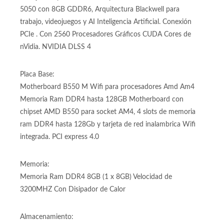
Tarjeta de Video Geforce RTX 5050 8GB marca nVidia RTX
5050 de 8GB GDDR6. Tarjeta gráfica para videojuegos y
trabajo Entry level Nuevo chipset 2025 nVidia Geforce RTX
5050 con 8GB GDDR6, Arquitectura Blackwell para
trabajo, videojuegos y AI Inteligencia Artificial. Conexión
PCIe . Con 2560 Procesadores Gráficos CUDA Cores de
nVidia. NVIDIA DLSS 4
Placa Base:
Motherboard B550 M Wifi para procesadores Amd Am4
Memoria Ram DDR4 hasta 128GB Motherboard con
chipset AMD B550 para socket AM4, 4 slots de memoria
ram DDR4 hasta 128Gb y tarjeta de red inalambrica Wifi
integrada. PCI express 4.0
Memoria:
Memoria Ram DDR4 8GB (1 x 8GB) Velocidad de