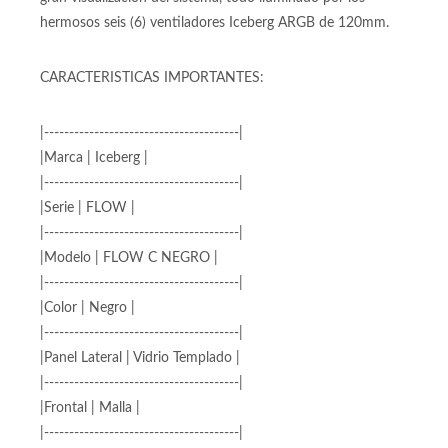
Honrando la serie Flow, Iceberg ha creado la Flow C, que
incluye un panel de vidrio templado lateral que permite una
gran visualización del sistema, todo iluminado por los
hermosos seis (6) ventiladores Iceberg ARGB de 120mm.
CARACTERISTICAS IMPORTANTES:
|---------------------------------------|
|Marca | Iceberg |
|---------------------------------------|
|Serie | FLOW |
|---------------------------------------|
|Modelo | FLOW C NEGRO |
|---------------------------------------|
|Color | Negro |
|---------------------------------------|
|Panel Lateral | Vidrio Templado |