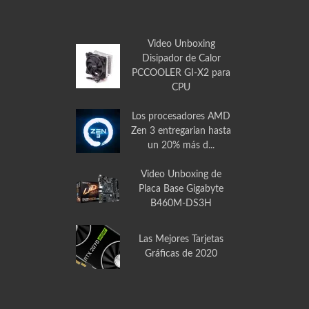
Video Gabinete Aerocool VS-1 con Ventana
Video Unboxing
Disipador de Calor
PCCOOLER GI-X2 para
CPU
Los procesadores AMD
Zen 3 entregarian hasta
un 20% más d...
Video Unboxing de
Placa Base Gigabyte
B460M-DS3H
Las Mejores Tarjetas
Gráficas de 2020