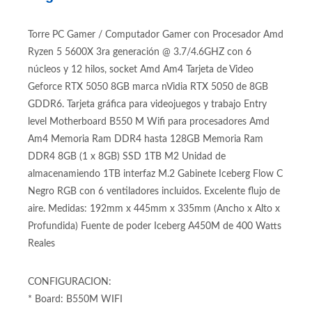
Videojuegos Ryzen 5 5600X DDR4 8GB
Geforce RTX 5050 8GB 1TB Flow C
Negro RGB
Torre PC Gamer / Computador Gamer con Procesador Amd
Ryzen 5 5600X 3ra generación @ 3.7/4.6GHZ con 6
núcleos y 12 hilos, socket Amd Am4 Tarjeta de Video
Geforce RTX 5050 8GB marca nVidia RTX 5050 de 8GB
GDDR6. Tarjeta gráfica para videojuegos y trabajo Entry
level Motherboard B550 M Wifi para procesadores Amd
Am4 Memoria Ram DDR4 hasta 128GB Memoria Ram
DDR4 8GB (1 x 8GB) SSD 1TB M2 Unidad de
almacenamiendo 1TB interfaz M.2 Gabinete Iceberg Flow C
Negro RGB con 6 ventiladores incluidos. Excelente flujo de
aire. Medidas: 192mm x 445mm x 335mm (Ancho x Alto x
Profundida) Fuente de poder Iceberg A450M de 400 Watts
Reales