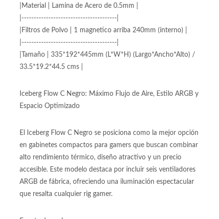
|---------------------------------------|
|Disipador CPU | Altura máx 155mm |
|---------------------------------------|
|Material | Lamina de Acero de 0.5mm |
|---------------------------------------|
|Filtros de Polvo | 1 magnetico arriba 240mm (interno) |
|---------------------------------------|
|Tamaño | 335*192*445mm (L*W*H) (Largo*Ancho*Alto) /
33.5*19.2*44.5 cms |
Iceberg Flow C Negro: Máximo Flujo de Aire, Estilo ARGB y
Espacio Optimizado
El Iceberg Flow C Negro se posiciona como la mejor opción
en gabinetes compactos para gamers que buscan combinar
alto rendimiento térmico, diseño atractivo y un precio
accesible. Este modelo destaca por incluir seis ventiladores
ARGB de fábrica, ofreciendo una iluminación espectacular