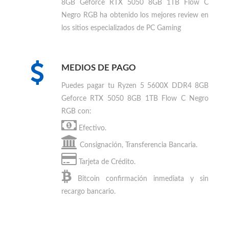
través de nuestras transportadoras aliadas.
Mercadolibre. Consigue el mejor precio para
comprar en Colombia
.
Ryzen 5 5600X DDR4
8GB Geforce RTX 5050 8GB 1TB Flow C
Negro RGB ha obtenido los mejores review en
los sitios especializados de PC Gaming
MEDIOS DE PAGO
Puedes
pagar tu Ryzen 5 5600X DDR4 8GB
Geforce RTX 5050 8GB 1TB Flow C Negro
RGB
con:
Efectivo.
Consignación, Transferencia Bancaria.
Tarjeta de Crédito.
Bitcoin
confirmación inmediata y sin