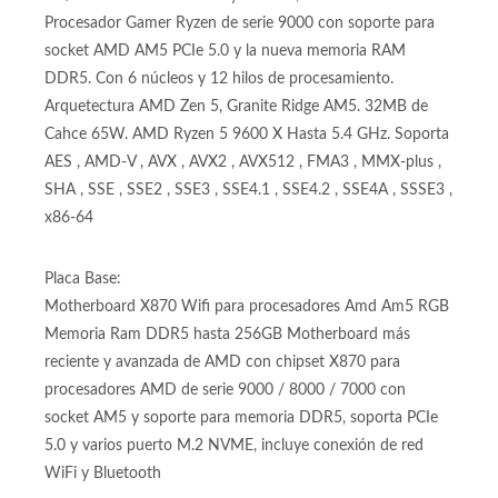
Procesador:
Procesador Amd Ryzen 5 9600X 9na generación @
3.9/5.4GHZ con 6 núcleos y 12 hilos, socket Amd Am5
Procesador Gamer Ryzen de serie 9000 con soporte para
socket AMD AM5 PCIe 5.0 y la nueva memoria RAM
DDR5. Con 6 núcleos y 12 hilos de procesamiento.
Arquetectura AMD Zen 5, Granite Ridge AM5. 32MB de
Cahce 65W. AMD Ryzen 5 9600 X Hasta 5.4 GHz. Soporta
AES , AMD-V , AVX , AVX2 , AVX512 , FMA3 , MMX-plus ,
SHA , SSE , SSE2 , SSE3 , SSE4.1 , SSE4.2 , SSE4A , SSSE3 ,
x86-64
Placa Base:
Motherboard X870 Wifi para procesadores Amd Am5 RGB
Memoria Ram DDR5 hasta 256GB Motherboard más
reciente y avanzada de AMD con chipset X870 para
procesadores AMD de serie 9000 / 8000 / 7000 con