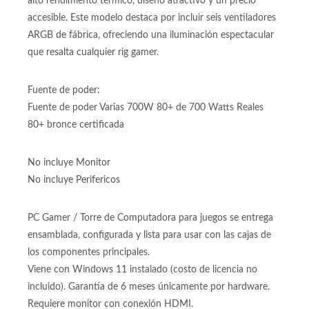
El Iceberg Flow C Negro se posiciona como la mejor opción
en gabinetes compactos para gamers que buscan combinar
alto rendimiento térmico, diseño atractivo y un precio
accesible. Este modelo destaca por incluir seis ventiladores
ARGB de fábrica, ofreciendo una iluminación espectacular
que resalta cualquier rig gamer.
Fuente de poder:
Fuente de poder Varias 700W 80+ de 700 Watts Reales
80+ bronce certificada
No incluye Monitor
No incluye Perifericos
PC Gamer / Torre de Computadora para juegos se entrega
ensamblada, configurada y lista para usar con las cajas de
los componentes principales.