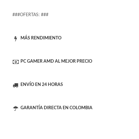
Viene con Windows 11 instalado (costo de licencia no
incluido). Garantía de 6 meses únicamente por hardware.
Requiere monitor con conexión HDMI.
###OFERTAS: ###
MÁS RENDIMIENTO
PC GAMER AMD AL MEJOR PRECIO
ENVÍO EN 24 HORAS
GARANTÍA DIRECTA EN COLOMBIA