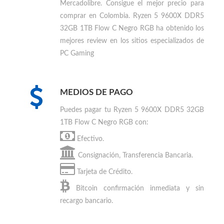
Pereira, Monteria, Villavicencio, Cúcuta, Neiva,
Armenia, Santa Marta, Valledupar
y recibelo a
través de nuestras transportadoras aliadas.
Mercadolibre. Consigue el mejor precio para
comprar en Colombia
.
Ryzen 5 9600X DDR5
32GB 1TB Flow C Negro RGB ha obtenido los
mejores review en los sitios especializados de
PC Gaming
MEDIOS DE PAGO
Puedes
pagar tu Ryzen 5 9600X DDR5 32GB
1TB Flow C Negro RGB
con:
Efectivo.
Consignación, Transferencia Bancaria.
Tarjeta de Crédito.