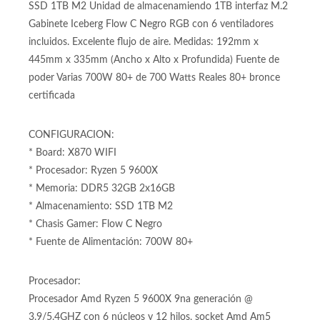
núcleos y 12 hilos, socket Amd Am5 Motherboard X870
Wifi para procesadores Amd Am5 RGB Memoria Ram
DDR5 hasta 256GB Memoria Ram DDR5 32GB (2 x 16GB)
SSD 1TB M2 Unidad de almacenamiendo 1TB interfaz M.2
Gabinete Iceberg Flow C Negro RGB con 6 ventiladores
incluidos. Excelente flujo de aire. Medidas: 192mm x
445mm x 335mm (Ancho x Alto x Profundida) Fuente de
poder Varias 700W 80+ de 700 Watts Reales 80+ bronce
certificada
CONFIGURACION:
* Board: X870 WIFI
* Procesador: Ryzen 5 9600X
* Memoria: DDR5 32GB 2x16GB
* Almacenamiento: SSD 1TB M2
* Chasis Gamer: Flow C Negro
* Fuente de Alimentación: 700W 80+