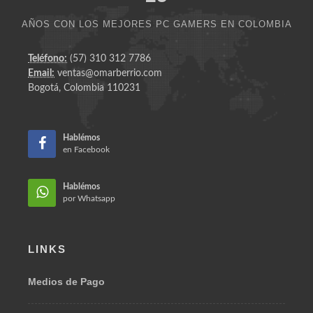
Gamer
con la
asesoria
correcta .
25
AÑOS CON LOS MEJORES PC GAMERS EN COLOMBIA
Teléfono:
(57) 310 312 7786
Email:
ventas@omarberrio.com
Bogotá, Colombia 110231
Hablémos
en Facebook
Hablémos
por Whatsapp
LINKS