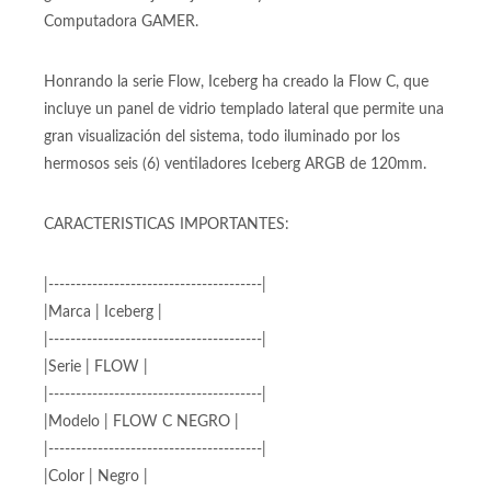
fábrica y soporta refrigeración líquida de hasta 240mm al
frente. Seis (6) Fans ARGB INCLUIDOS de fábrica para
garantizar el mejor flujo de aire y estética ARGB en tu
Computadora GAMER.
Honrando la serie Flow, Iceberg ha creado la Flow C, que
incluye un panel de vidrio templado lateral que permite una
gran visualización del sistema, todo iluminado por los
hermosos seis (6) ventiladores Iceberg ARGB de 120mm.
CARACTERISTICAS IMPORTANTES:
|---------------------------------------|
|Marca | Iceberg |
|---------------------------------------|
|Serie | FLOW |
|---------------------------------------|