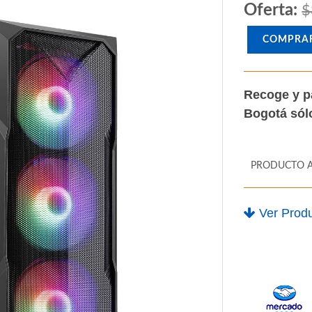
Oferta:
$
COMPRA
Recoge y p
Bogotá só
PRODUCTO 
Ver Produ