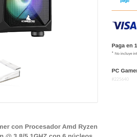
Paga en 
*
No incluye in
PC Game
#225640
mer con Procesador Amd Ryzen
n @ 3.8/5.1GHZ con 6 núcleos