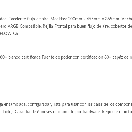
idos. Excelente flujo de aire. Medidas: 200mm x 455mm x 365mm (Ancho x
 ARGB Compatible, Rejilla Frontal para buen flujo de aire, cobertor de 
rg FLOW GS
0+ blanco certificada Fuente de poder con certificación 80+ capáz de
 ensamblada, configurada y lista para usar con las cajas de los componen
incluido). Garantía de 6 meses únicamente por hardware. Requiere moni