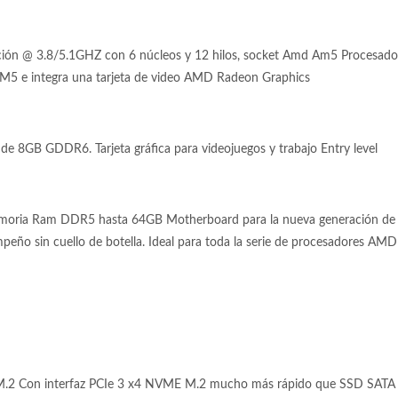
ión @ 3.8/5.1GHZ con 6 núcleos y 12 hilos, socket Amd Am5 Procesad
5 e integra una tarjeta de video AMD Radeon Graphics
 8GB GDDR6. Tarjeta gráfica para videojuegos y trabajo Entry level
oria Ram DDR5 hasta 64GB Motherboard para la nueva generación de
mpeño sin cuello de botella. Ideal para toda la serie de procesadores A
.2 Con interfaz PCIe 3 x4 NVME M.2 mucho más rápido que SSD SATA 