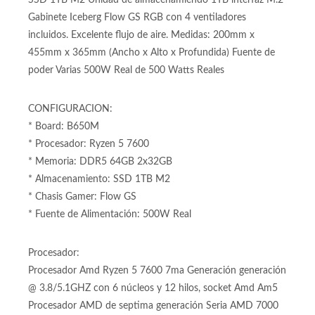
B650 M para procesadores Amd Am5 RGB Memoria Ram
DDR5 hasta 128GB Memoria Ram DDR5 64GB (2 x 32GB)
SSD 1TB M2 Unidad de almacenamiendo 1TB interfaz M.2
Gabinete Iceberg Flow GS RGB con 4 ventiladores
incluidos. Excelente flujo de aire. Medidas: 200mm x
455mm x 365mm (Ancho x Alto x Profundida) Fuente de
poder Varias 500W Real de 500 Watts Reales
CONFIGURACION:
* Board: B650M
* Procesador: Ryzen 5 7600
* Memoria: DDR5 64GB 2x32GB
* Almacenamiento: SSD 1TB M2
* Chasis Gamer: Flow GS
* Fuente de Alimentación: 500W Real
Procesador:
Procesador Amd Ryzen 5 7600 7ma Generación generación