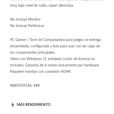
Watts Reales 80+ oro certificada Fuente de poder de
850W reales con certificación 80+ Gold y eficiencia
máxima de 92%, ventilador ARGB, capacitores japoneses y
muy bajo nivel de ruido, súper silenciosa.
No incluye Monitor
No incluye Perifericos
PC Gamer / Torre de Computadora para juegos se entrega
ensamblada, configurada y lista para usar con las cajas de
los componentes principales.
Viene con Windows 11 instalado (costo de licencia no
incluido). Garantía de 6 meses únicamente por hardware.
Requiere monitor con conexión HDMI.
###OFERTAS: ###