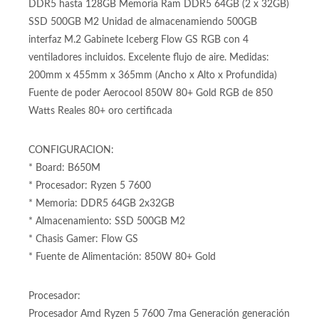
con 6 núcleos y 12 hilos, socket Amd Am5 Motherboard
B650 M para procesadores Amd Am5 RGB Memoria Ram
DDR5 hasta 128GB Memoria Ram DDR5 64GB (2 x 32GB)
SSD 500GB M2 Unidad de almacenamiendo 500GB
interfaz M.2 Gabinete Iceberg Flow GS RGB con 4
ventiladores incluidos. Excelente flujo de aire. Medidas:
200mm x 455mm x 365mm (Ancho x Alto x Profundida)
Fuente de poder Aerocool 850W 80+ Gold RGB de 850
Watts Reales 80+ oro certificada
CONFIGURACION:
* Board: B650M
* Procesador: Ryzen 5 7600
* Memoria: DDR5 64GB 2x32GB
* Almacenamiento: SSD 500GB M2
* Chasis Gamer: Flow GS
* Fuente de Alimentación: 850W 80+ Gold