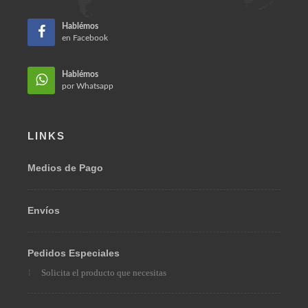
Email:
ventas@omarberrio.com
Bogotá, Colombia 110231
Hablémos
en Facebook
Hablémos
por Whatsapp
LINKS
Medios de Pago
Envíos
Pedidos Especiales