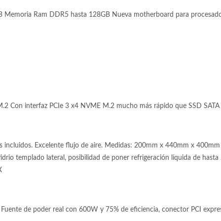
 Memoria Ram DDR5 hasta 128GB Nueva motherboard para procesadore
.2 Con interfaz PCIe 3 x4 NVME M.2 mucho más rápido que SSD SATA 
s incluidos. Excelente flujo de aire. Medidas: 200mm x 440mm x 400mm 
drio templado lateral, posibilidad de poner refrigeración líquida de hasta
X
uente de poder real con 600W y 75% de eficiencia, conector PCI express