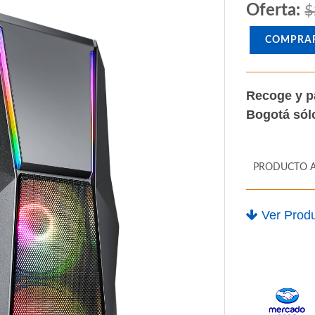
Oferta:
$
COMPRA
Recoge y p
Bogotá só
PRODUCTO 
Ver Produ