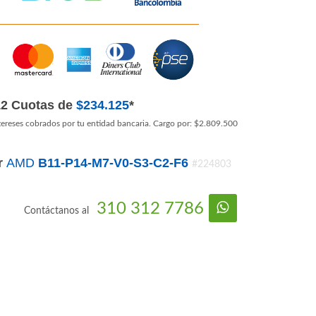
12 Cuotas de
$234.125
*
tereses cobrados por tu entidad bancaria. Cargo por: $2.809.500
r
AMD
B11-P14-M7-V0-S3-C2-F6
#224803
310 312 7786
Contáctanos al