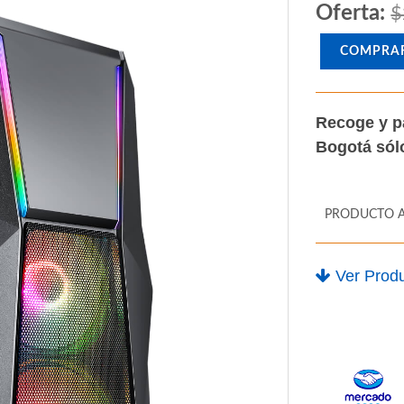
Oferta:
$
COMPRA
Recoge y p
Bogotá só
PRODUCTO 
Ver Produ