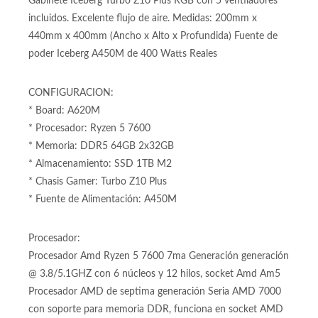
1TB M2 Unidad de almacenamiendo 1TB interfaz M.2
Gabinete Iceberg Turbo Z10 Plus RGB con 5 ventiladores
incluidos. Excelente flujo de aire. Medidas: 200mm x
440mm x 400mm (Ancho x Alto x Profundida) Fuente de
poder Iceberg A450M de 400 Watts Reales
CONFIGURACION:
* Board: A620M
* Procesador: Ryzen 5 7600
* Memoria: DDR5 64GB 2x32GB
* Almacenamiento: SSD 1TB M2
* Chasis Gamer: Turbo Z10 Plus
* Fuente de Alimentación: A450M
Procesador:
Procesador Amd Ryzen 5 7600 7ma Generación generación
@ 3.8/5.1GHZ con 6 núcleos y 12 hilos, socket Amd Am5
Procesador AMD de septima generación Seria AMD 7000