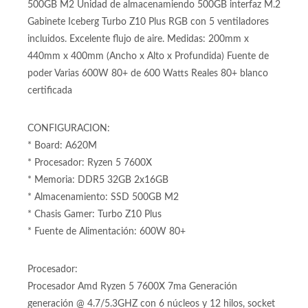
A620 M para procesadores Amd Am5 Memoria Ram DDR5
hasta 64GB Memoria Ram DDR5 32GB (2 x 16GB) SSD
500GB M2 Unidad de almacenamiendo 500GB interfaz M.2
Gabinete Iceberg Turbo Z10 Plus RGB con 5 ventiladores
incluidos. Excelente flujo de aire. Medidas: 200mm x
440mm x 400mm (Ancho x Alto x Profundida) Fuente de
poder Varias 600W 80+ de 600 Watts Reales 80+ blanco
certificada
CONFIGURACION:
* Board: A620M
* Procesador: Ryzen 5 7600X
* Memoria: DDR5 32GB 2x16GB
* Almacenamiento: SSD 500GB M2
* Chasis Gamer: Turbo Z10 Plus
* Fuente de Alimentación: 600W 80+