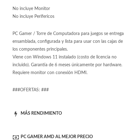
80+ capáz de mover tarjetas de video poderosas como RTX
3060 y RX 6600. Excelente estabilidad y eficiencia.
No incluye Monitor
No incluye Perifericos
PC Gamer / Torre de Computadora para juegos se entrega
ensamblada, configurada y lista para usar con las cajas de
los componentes principales.
Viene con Windows 11 instalado (costo de licencia no
incluido). Garantía de 6 meses únicamente por hardware.
Requiere monitor con conexión HDMI.
###OFERTAS: ###
MÁS RENDIMIENTO