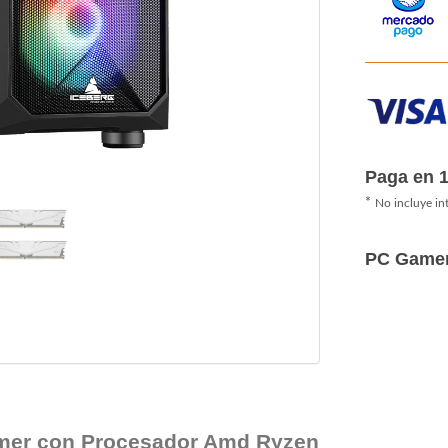
Paga en 
*
No incluye in
PC Game
mer con Procesador Amd Ryzen