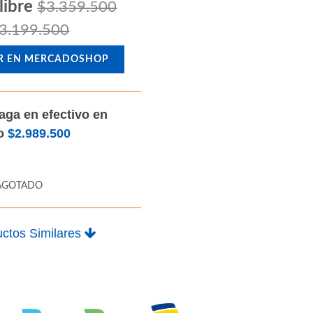
libre
$3.359.500
3.199.500
R EN MERCADOSHOP
aga en efectivo en
lo
$2.989.500
AGOTADO
ctos Similares