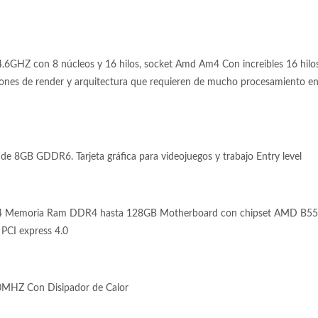
GHZ con 8 núcleos y 16 hilos, socket Amd Am4 Con increibles 16 hilos 
iones de render y arquitectura que requieren de mucho procesamiento en p
 8GB GDDR6. Tarjeta gráfica para videojuegos y trabajo Entry level
4 Memoria Ram DDR4 hasta 128GB Motherboard con chipset AMD B550
 PCI express 4.0
MHZ Con Disipador de Calor