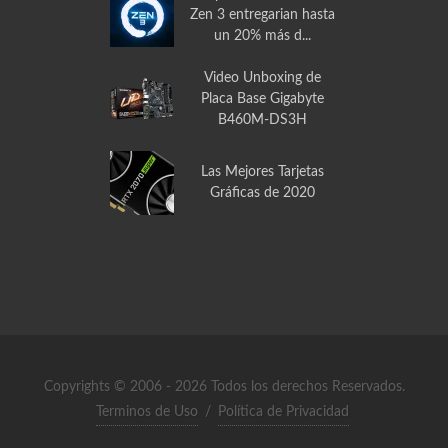
Video Unboxing
Disipador de Calor
PCCOOLER GI-X2 para
CPU
Los procesadores AMD
Zen 3 entregarian hasta
un 20% más d...
Video Unboxing de
Placa Base Gigabyte
B460M-DS3H
Las Mejores Tarjetas
Gráficas de 2020