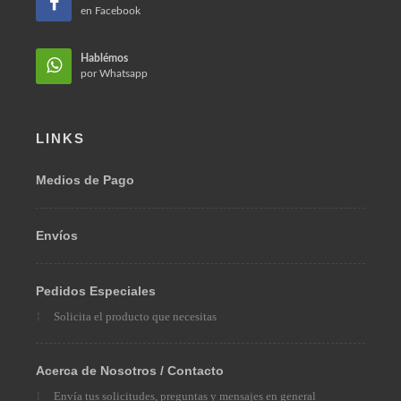
Teléfono:
(57) 310 312 7786
Email:
ventas@omarberrio.com
Bogotá, Colombia 110231
Hablémos
en Facebook
Hablémos
por Whatsapp
LINKS
Medios de Pago
Envíos