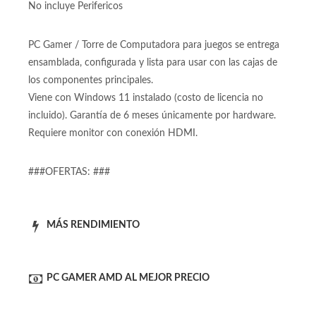
80+ blanco certificada Fuente de poder con certificación
80+ capáz de mover tarjetas de video poderosas como RTX
3060 y RX 6600. Excelente estabilidad y eficiencia.
No incluye Monitor
No incluye Perifericos
PC Gamer / Torre de Computadora para juegos se entrega
ensamblada, configurada y lista para usar con las cajas de
los componentes principales.
Viene con Windows 11 instalado (costo de licencia no
incluido). Garantía de 6 meses únicamente por hardware.
Requiere monitor con conexión HDMI.
###OFERTAS: ###
MÁS RENDIMIENTO