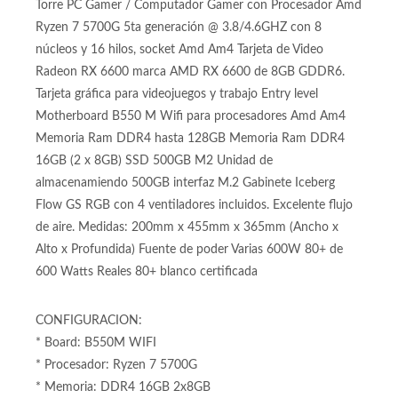
Videojuegos Ryzen 7 5700G DDR4
16GB Radeon RX 6600 500GB Flow
GS RGB
Torre PC Gamer / Computador Gamer con Procesador Amd
Ryzen 7 5700G 5ta generación @ 3.8/4.6GHZ con 8
núcleos y 16 hilos, socket Amd Am4 Tarjeta de Video
Radeon RX 6600 marca AMD RX 6600 de 8GB GDDR6.
Tarjeta gráfica para videojuegos y trabajo Entry level
Motherboard B550 M Wifi para procesadores Amd Am4
Memoria Ram DDR4 hasta 128GB Memoria Ram DDR4
16GB (2 x 8GB) SSD 500GB M2 Unidad de
almacenamiendo 500GB interfaz M.2 Gabinete Iceberg
Flow GS RGB con 4 ventiladores incluidos. Excelente flujo
de aire. Medidas: 200mm x 455mm x 365mm (Ancho x
Alto x Profundida) Fuente de poder Varias 600W 80+ de
600 Watts Reales 80+ blanco certificada