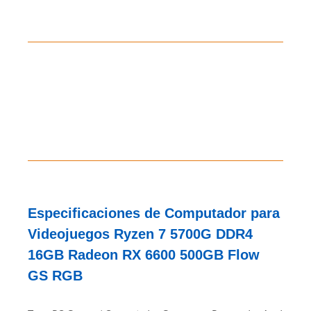
PC Gamer
AMD
B6-P8-M1-V14-S1-C10-F8
#217883
310 312 7786
Contáctanos al
Especificaciones de Computador para