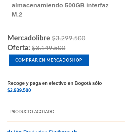
Wifi para procesadores Amd Am4
Memoria Ram DDR4 hasta 128GB
Memoria Ram DDR4 16GB (2 x 8GB)
SSD 500GB M2 Unidad de
almacenamiendo 500GB interfaz
M.2
Mercadolibre
$3.299.500
Oferta:
$3.149.500
COMPRAR EN MERCADOSHOP
Recoge y paga en efectivo en Bogotá sólo
$2.939.500