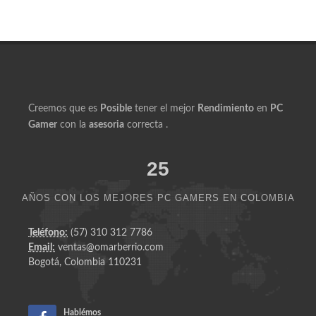
Productos Similares a Ryzen 7 5700G DDR4 16GB
Radeon RX 6600 500GB Flow GS RGB
Creemos que es
Posible
tener el mejor
Rendimiento
en
PC
Gamer
con la
asesoria
correcta .
25
AÑOS CON LOS MEJORES PC GAMERS EN COLOMBIA