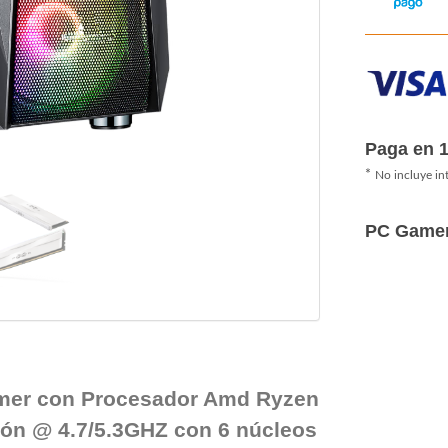
Paga en 
*
No incluye in
PC Game
mer con Procesador Amd Ryzen
ón @ 4.7/5.3GHZ con 6 núcleos