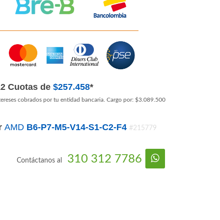
12 Cuotas de
$257.458
*
tereses cobrados por tu entidad bancaria. Cargo por: $3.089.500
r
AMD
B6-P7-M5-V14-S1-C2-F4
#215779
310 312 7786
Contáctanos al