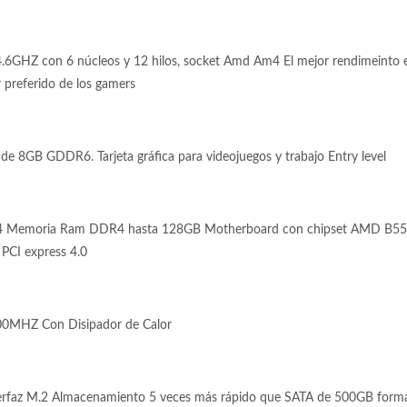
6GHZ con 6 núcleos y 12 hilos, socket Amd Am4 El mejor rendimeinto e
 preferido de los gamers
 8GB GDDR6. Tarjeta gráfica para videojuegos y trabajo Entry level
4 Memoria Ram DDR4 hasta 128GB Motherboard con chipset AMD B550
 PCI express 4.0
0MHZ Con Disipador de Calor
faz M.2 Almacenamiento 5 veces más rápido que SATA de 500GB form