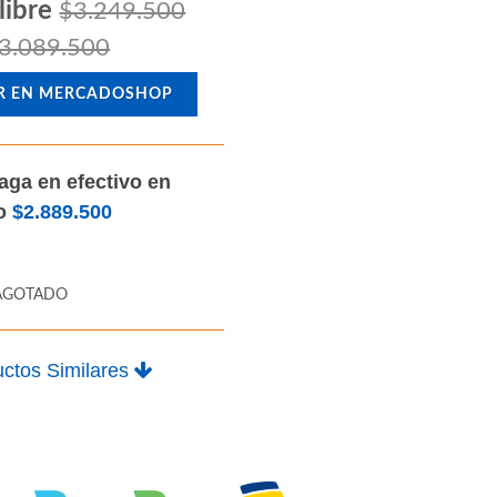
libre
$3.249.500
3.089.500
R EN MERCADOSHOP
aga en efectivo en
lo
$2.889.500
AGOTADO
ctos Similares