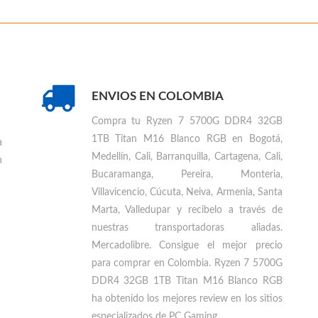
ENVIOS EN COLOMBIA
Compra tu
Ryzen 7 5700G DDR4 32GB
1TB Titan M16 Blanco RGB en Bogotá,
a
Medellín, Cali, Barranquilla, Cartagena, Cali,
n
Bucaramanga, Pereira, Monteria,
Villavicencio, Cúcuta, Neiva, Armenia, Santa
Marta, Valledupar
y recibelo a través de
nuestras transportadoras aliadas.
Mercadolibre. Consigue el mejor precio
para
comprar en Colombia
.
Ryzen 7 5700G
DDR4 32GB 1TB Titan M16 Blanco RGB
ha obtenido los mejores review en los sitios
especializados de PC Gaming