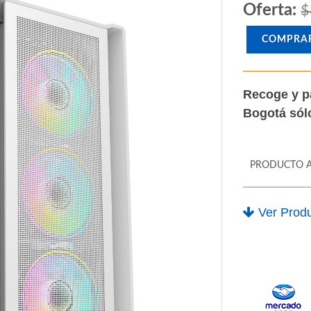
Oferta:
$
COMPRA
Recoge y p
Bogotá só
PRODUCTO 
Ver Produ