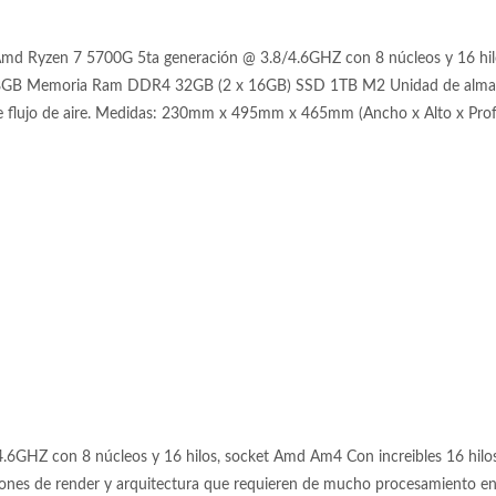
md Ryzen 7 5700G 5ta generación @ 3.8/4.6GHZ con 8 núcleos y 16 hi
B Memoria Ram DDR4 32GB (2 x 16GB) SSD 1TB M2 Unidad de almacena
te flujo de aire. Medidas: 230mm x 495mm x 465mm (Ancho x Alto x Pro
GHZ con 8 núcleos y 16 hilos, socket Amd Am4 Con increibles 16 hilos 
iones de render y arquitectura que requieren de mucho procesamiento en p