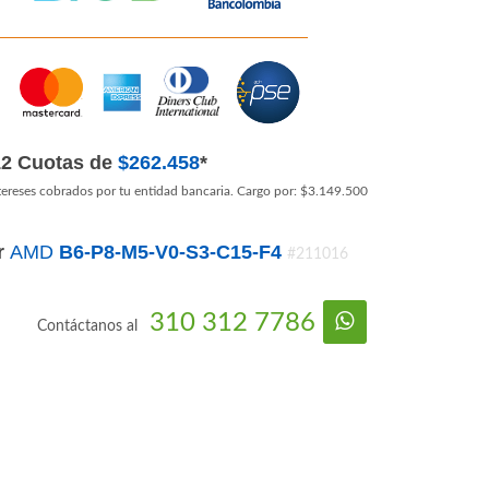
12 Cuotas de
$262.458
*
tereses cobrados por tu entidad bancaria. Cargo por: $3.149.500
r
AMD
B6-P8-M5-V0-S3-C15-F4
#211016
310 312 7786
Contáctanos al