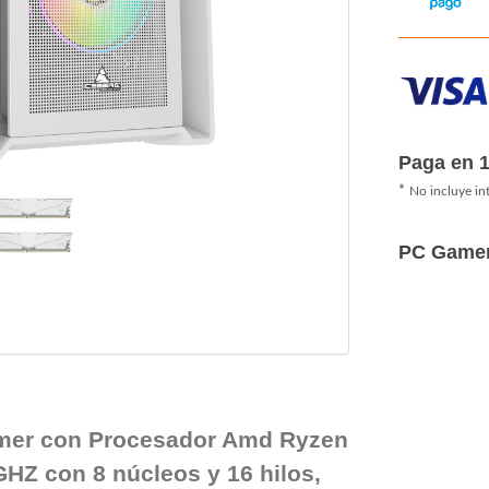
Paga en 
*
No incluye in
PC Game
mer con Procesador Amd Ryzen
GHZ con 8 núcleos y 16 hilos,