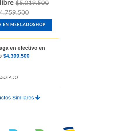
libre
$5.019.500
4.759.500
R EN MERCADOSHOP
aga en efectivo en
lo
$4.399.500
AGOTADO
ctos Similares