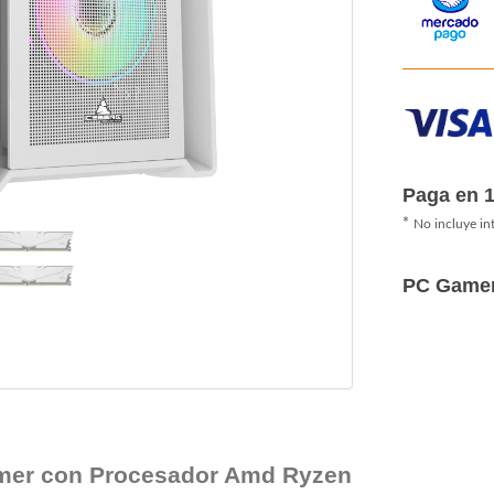
Paga en 
*
No incluye in
PC Game
mer con Procesador Amd Ryzen