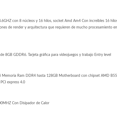
GHZ con 8 núcleos y 16 hilos, socket Amd Am4 Con increibles 16 hilos 
iones de render y arquitectura que requieren de mucho procesamiento en p
 8GB GDDR6. Tarjeta gráfica para videojuegos y trabajo Entry level
4 Memoria Ram DDR4 hasta 128GB Motherboard con chipset AMD B550
 PCI express 4.0
0MHZ Con Disipador de Calor