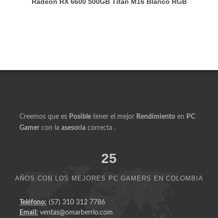
Productos Similares a Ryzen 7 5700X DDR4 32GB
Radeon RX 6600 500GB Titan M16 Blanco RGB
Creemos que es
Posible
tener el mejor
Rendimiento
en
PC
Gamer
con la
asesoria
correcta .
25