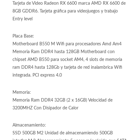
de video de gama alta nVidia Geforce o AMD Radeon.
Caché L3 total de 32MB
Tarjeta de Video:
Tarjeta de Video Radeon RX 6600 marca AMD RX 6600 de
8GB GDDR6. Tarjeta gráfica para videojuegos y trabajo
Entry level
Placa Base:
Motherboard B550 M Wifi para procesadores Amd Am4
Memoria Ram DDR4 hasta 128GB Motherboard con
chipset AMD B550 para socket AM4, 4 slots de memoria
ram DDR4 hasta 128Gb y tarjeta de red inalambrica Wifi
integrada. PCI express 4.0
Memoria:
Memoria Ram DDR4 32GB (2 x 16GB) Velocidad de
3200MHZ Con Disipador de Calor