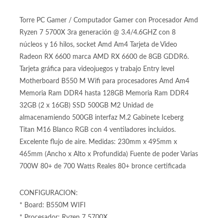
Videojuegos Ryzen 7 5700X DDR4
32GB Radeon RX 6600 500GB Titan
M16 Blanco RGB
Torre PC Gamer / Computador Gamer con Procesador Amd
Ryzen 7 5700X 3ra generación @ 3.4/4.6GHZ con 8
núcleos y 16 hilos, socket Amd Am4 Tarjeta de Video
Radeon RX 6600 marca AMD RX 6600 de 8GB GDDR6.
Tarjeta gráfica para videojuegos y trabajo Entry level
Motherboard B550 M Wifi para procesadores Amd Am4
Memoria Ram DDR4 hasta 128GB Memoria Ram DDR4
32GB (2 x 16GB) SSD 500GB M2 Unidad de
almacenamiendo 500GB interfaz M.2 Gabinete Iceberg
Titan M16 Blanco RGB con 4 ventiladores incluidos.
Excelente flujo de aire. Medidas: 230mm x 495mm x
465mm (Ancho x Alto x Profundida) Fuente de poder Varias
700W 80+ de 700 Watts Reales 80+ bronce certificada