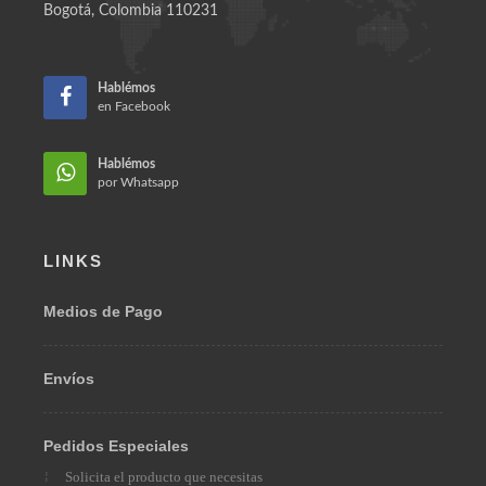
AÑOS CON LOS MEJORES PC GAMERS EN COLOMBIA
Teléfono:
(57) 310 312 7786
Email:
ventas@omarberrio.com
Bogotá, Colombia 110231
Hablémos
en Facebook
Hablémos
por Whatsapp
LINKS
Medios de Pago
Envíos