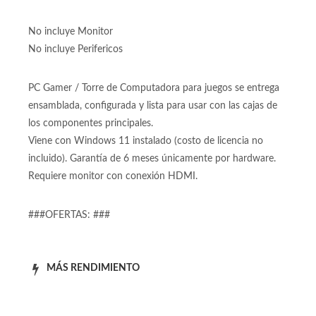
Fuente de poder:
Fuente de poder Varias 700W 80+ de 700 Watts Reales
80+ bronce certificada
No incluye Monitor
No incluye Perifericos
PC Gamer / Torre de Computadora para juegos se entrega
ensamblada, configurada y lista para usar con las cajas de
los componentes principales.
Viene con Windows 11 instalado (costo de licencia no
incluido). Garantía de 6 meses únicamente por hardware.
Requiere monitor con conexión HDMI.
###OFERTAS: ###