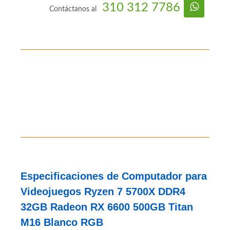
PC Gamer
AMD
B6-P9-M5-V14-S1-C15-F2
#210707
310 312 7786
Contáctanos al
Especificaciones de Computador para