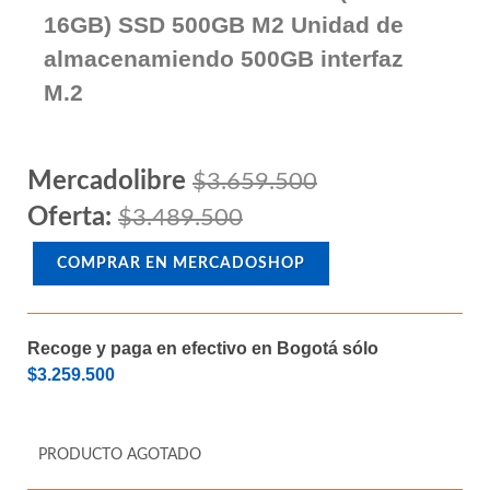
Wifi para procesadores Amd Am4
Memoria Ram DDR4 hasta 128GB
Memoria Ram DDR4 32GB (2 x
16GB) SSD 500GB M2 Unidad de
almacenamiendo 500GB interfaz
M.2
Mercadolibre
$3.659.500
Oferta:
$3.489.500
COMPRAR EN MERCADOSHOP
Recoge y paga en efectivo en Bogotá sólo
$3.259.500