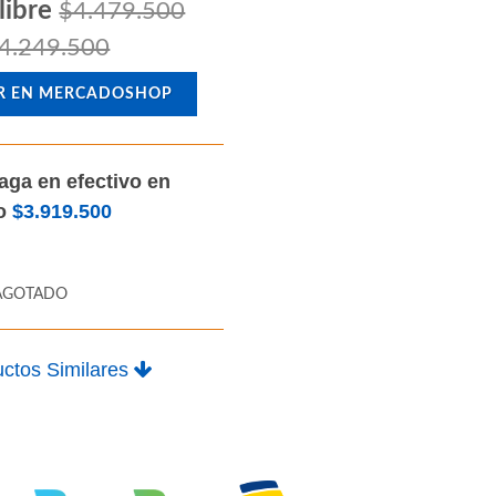
libre
$4.479.500
4.249.500
R EN MERCADOSHOP
aga en efectivo en
lo
$3.919.500
AGOTADO
ctos Similares