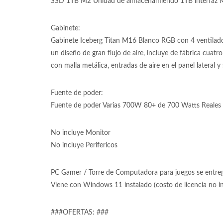
SSD 1TB M2 Unidad de almacenamiendo 1TB interfaz M
Gabinete:
Gabinete Iceberg Titan M16 Blanco RGB con 4 ventilad
un diseño de gran flujo de aire, incluye de fábrica cuat
con malla metálica, entradas de aire en el panel lateral y
Fuente de poder:
Fuente de poder Varias 700W 80+ de 700 Watts Reales 
No incluye Monitor
No incluye Perifericos
PC Gamer / Torre de Computadora para juegos se entrega
Viene con Windows 11 instalado (costo de licencia no 
###OFERTAS: ###