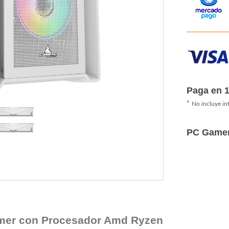
Paga en 
*
No incluye in
PC Game
mer con Procesador Amd Ryzen