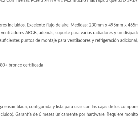
.2 Con interfaz PCIe 3 x4 NVME M.2 mucho más rápido que SSD SATA 
ores incluidos. Excelente flujo de aire. Medidas: 230mm x 495mm x 465
ro ventiladores ARGB, además, soporte para varios radiadores y un disipado
 suficientes puntos de montaje para ventiladores y refrigeración adicional,
80+ bronce certificada
 ensamblada, configurada y lista para usar con las cajas de los componen
incluido). Garantía de 6 meses únicamente por hardware. Requiere moni