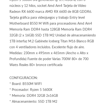
Torre PC Gamer / Computador Gamer con Procesador Amd
Ryzen 5 5600X 3ra generación @ 3.7/4.6GHZ con 6
núcleos y 12 hilos, socket Amd Am4 Tarjeta de Video
Radeon RX 6600 marca AMD RX 6600 de 8GB GDDR6.
Tarjeta gráfica para videojuegos y trabajo Entry level
Motherboard B550 M Wifi para procesadores Amd Am4
Memoria Ram DDR4 hasta 128GB Memoria Ram DDR4
32GB (2 x 16GB) SSD 1TB M2 Unidad de almacenamiendo
1TB interfaz M.2 Gabinete Iceberg Titan M16 Blanco RGB
con 4 ventiladores incluidos. Excelente flujo de aire.
Medidas: 230mm x 495mm x 465mm (Ancho x Alto x
Profundida) Fuente de poder Varias 700W 80+ de 700
Watts Reales 80+ bronce certificada
CONFIGURACION:
* Board: B550M WIFI
* Procesador: Ryzen 5 5600X