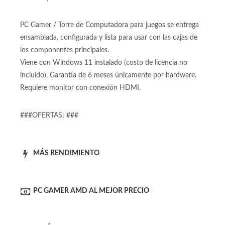
Fuente de poder Varias 700W 80+ de 700 Watts Reales
80+ bronce certificada
No incluye Monitor
No incluye Perifericos
PC Gamer / Torre de Computadora para juegos se entrega
ensamblada, configurada y lista para usar con las cajas de
los componentes principales.
Viene con Windows 11 instalado (costo de licencia no
incluido). Garantía de 6 meses únicamente por hardware.
Requiere monitor con conexión HDMI.
###OFERTAS: ###
MÁS RENDIMIENTO