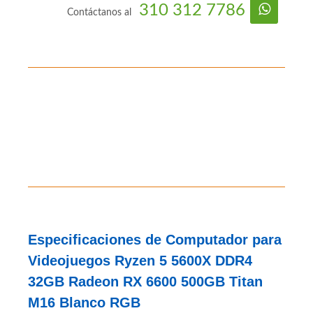
$3.599.500
PC Gamer
AMD
B6-P7-M5-V14-S1-C15-F2
#210131
310 312 7786
Contáctanos al