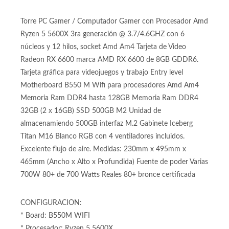
Especificaciones de Computador para
Videojuegos Ryzen 5 5600X DDR4
32GB Radeon RX 6600 500GB Titan
M16 Blanco RGB
Torre PC Gamer / Computador Gamer con Procesador Amd
Ryzen 5 5600X 3ra generación @ 3.7/4.6GHZ con 6
núcleos y 12 hilos, socket Amd Am4 Tarjeta de Video
Radeon RX 6600 marca AMD RX 6600 de 8GB GDDR6.
Tarjeta gráfica para videojuegos y trabajo Entry level
Motherboard B550 M Wifi para procesadores Amd Am4
Memoria Ram DDR4 hasta 128GB Memoria Ram DDR4
32GB (2 x 16GB) SSD 500GB M2 Unidad de
almacenamiendo 500GB interfaz M.2 Gabinete Iceberg
Titan M16 Blanco RGB con 4 ventiladores incluidos.
Excelente flujo de aire. Medidas: 230mm x 495mm x
465mm (Ancho x Alto x Profundida) Fuente de poder Varias