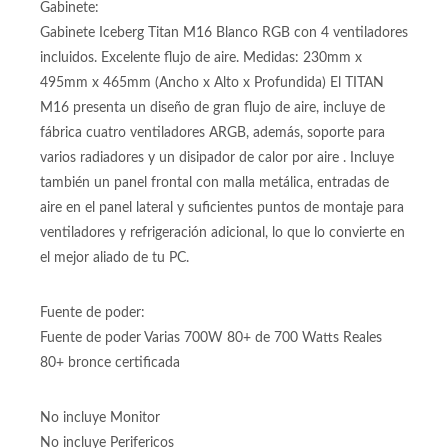
SSD 500GB M2 Unidad de almacenamiendo 500GB
interfaz M.2 Almacenamiento 5 veces más rápido que SATA
de 500GB formato M.2 NVME PCI express
Gabinete:
Gabinete Iceberg Titan M16 Blanco RGB con 4 ventiladores
incluidos. Excelente flujo de aire. Medidas: 230mm x
495mm x 465mm (Ancho x Alto x Profundida) El TITAN
M16 presenta un diseño de gran flujo de aire, incluye de
fábrica cuatro ventiladores ARGB, además, soporte para
varios radiadores y un disipador de calor por aire . Incluye
también un panel frontal con malla metálica, entradas de
aire en el panel lateral y suficientes puntos de montaje para
ventiladores y refrigeración adicional, lo que lo convierte en
el mejor aliado de tu PC.
Fuente de poder: