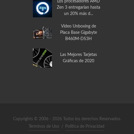
Video Unboxing
Disipador de Calor
PCCOOLER GI-X2 para
CPU
Los procesadores AMD
Zen 3 entregarian hasta
un 20% más d...
Video Unboxing de
Placa Base Gigabyte
B460M-DS3H
Las Mejores Tarjetas
Gráficas de 2020