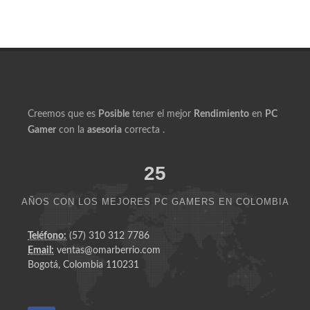
Productos Similares a Ryzen 5 5600X DDR4 32GB
Radeon RX 6600 500GB Titan M16 Blanco RGB
Creemos que es
Posible
tener el mejor
Rendimiento
en
PC
Gamer
con la
asesoria
correcta .
25
AÑOS CON LOS MEJORES PC GAMERS EN COLOMBIA