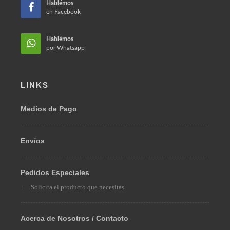
Teléfono:
(57) 310 312 7786
Email:
ventas@omarberrio.com
Bogotá, Colombia 110231
Hablémos
en Facebook
Hablémos
por Whatsapp
LINKS
Medios de Pago
Envíos