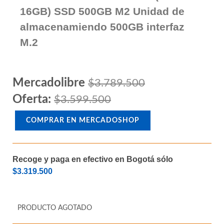
Entry level Motherboard B550 M
Wifi para procesadores Amd Am4
Memoria Ram DDR4 hasta 128GB
Memoria Ram DDR4 32GB (2 x
16GB) SSD 500GB M2 Unidad de
almacenamiendo 500GB interfaz
M.2
Mercadolibre
$3.789.500
Oferta:
$3.599.500
COMPRAR EN MERCADOSHOP
Recoge y paga en efectivo en Bogotá sólo