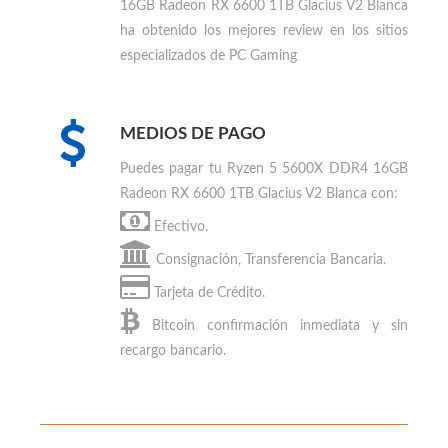
nuestras transportadoras aliadas.
Mercadolibre. Consigue el mejor precio para
comprar en Colombia
.
Ryzen 5 5600X DDR4
16GB Radeon RX 6600 1TB Glacius V2 Blanca
ha obtenido los mejores review en los sitios
especializados de PC Gaming
MEDIOS DE PAGO
Puedes
pagar tu Ryzen 5 5600X DDR4 16GB
Radeon RX 6600 1TB Glacius V2 Blanca
con:
Efectivo.
Consignación, Transferencia Bancaria.
Tarjeta de Crédito.
Bitcoin
confirmación inmediata y sin
recargo bancario.