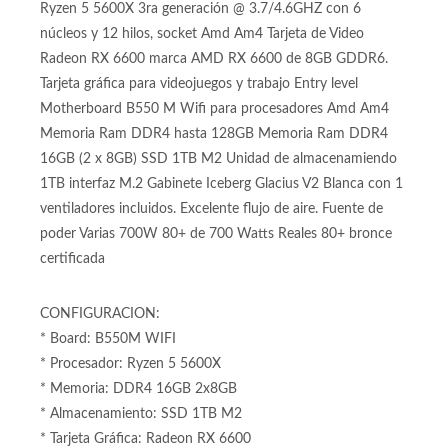
Blanca
Torre PC Gamer / Computador Gamer con Procesador Amd
Ryzen 5 5600X 3ra generación @ 3.7/4.6GHZ con 6
núcleos y 12 hilos, socket Amd Am4 Tarjeta de Video
Radeon RX 6600 marca AMD RX 6600 de 8GB GDDR6.
Tarjeta gráfica para videojuegos y trabajo Entry level
Motherboard B550 M Wifi para procesadores Amd Am4
Memoria Ram DDR4 hasta 128GB Memoria Ram DDR4
16GB (2 x 8GB) SSD 1TB M2 Unidad de almacenamiendo
1TB interfaz M.2 Gabinete Iceberg Glacius V2 Blanca con 1
ventiladores incluidos. Excelente flujo de aire. Fuente de
poder Varias 700W 80+ de 700 Watts Reales 80+ bronce
certificada
CONFIGURACION:
* Board: B550M WIFI
* Procesador: Ryzen 5 5600X