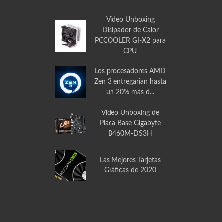
Video Gabinete Aerocool VS-1 con Ventana
Video Unboxing
Disipador de Calor
PCCOOLER GI-X2 para
CPU
Los procesadores AMD
Zen 3 entregarian hasta
un 20% más d...
Video Unboxing de
Placa Base Gigabyte
B460M-DS3H
Las Mejores Tarjetas
Gráficas de 2020