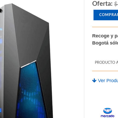
Oferta:
$
COMPRA
Recoge y p
Bogotá só
PRODUCTO 
Ver Produ