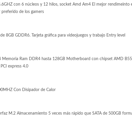
6GHZ con 6 núcleos y 12 hilos, socket Amd Am4 El mejor rendimeinto e
 preferido de los gamers
 8GB GDDR6. Tarjeta gráfica para videojuegos y trabajo Entry level
4 Memoria Ram DDR4 hasta 128GB Motherboard con chipset AMD B550
 PCI express 4.0
0MHZ Con Disipador de Calor
faz M.2 Almacenamiento 5 veces más rápido que SATA de 500GB form