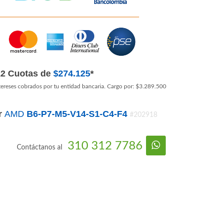
12 Cuotas de
$274.125
*
tereses cobrados por tu entidad bancaria. Cargo por: $3.289.500
r
AMD
B6-P7-M5-V14-S1-C4-F4
#202918
310 312 7786
Contáctanos al