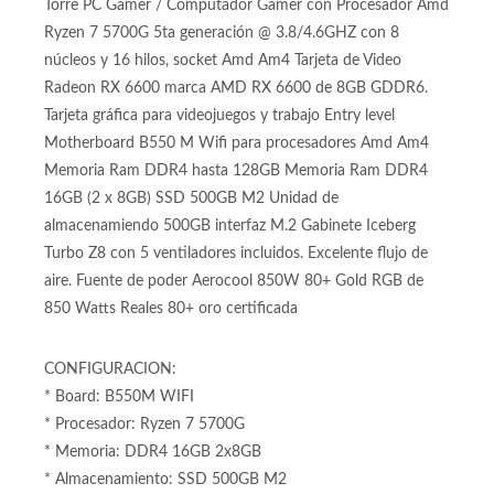
Torre PC Gamer / Computador Gamer con Procesador Amd
Ryzen 7 5700G 5ta generación @ 3.8/4.6GHZ con 8
núcleos y 16 hilos, socket Amd Am4 Tarjeta de Video
Radeon RX 6600 marca AMD RX 6600 de 8GB GDDR6.
Tarjeta gráfica para videojuegos y trabajo Entry level
Motherboard B550 M Wifi para procesadores Amd Am4
Memoria Ram DDR4 hasta 128GB Memoria Ram DDR4
16GB (2 x 8GB) SSD 500GB M2 Unidad de
almacenamiendo 500GB interfaz M.2 Gabinete Iceberg
Turbo Z8 con 5 ventiladores incluidos. Excelente flujo de
aire. Fuente de poder Aerocool 850W 80+ Gold RGB de
850 Watts Reales 80+ oro certificada
CONFIGURACION:
* Board: B550M WIFI
* Procesador: Ryzen 7 5700G
* Memoria: DDR4 16GB 2x8GB
* Almacenamiento: SSD 500GB M2