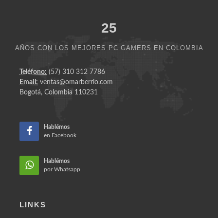
Creemos que es
Posible
tener el mejor
Rendimiento
en
PC
Gamer
con la
asesoria
correcta .
25
AÑOS CON LOS MEJORES PC GAMERS EN COLOMBIA
Teléfono:
(57) 310 312 7786
Email:
ventas@omarberrio.com
Bogotá, Colombia 110231
Hablémos
en Facebook
Hablémos
por Whatsapp