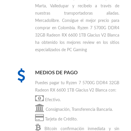
Bogotá, Medellín, Cali, Barranquilla, Cartagena,
Cali, Bucaramanga, Pereira, Monteria,
Villavicencio, Cúcuta, Neiva, Armenia, Santa
Marta, Valledupar
y recibelo a través de
nuestras transportadoras aliadas.
Mercadolibre. Consigue el mejor precio para
comprar en Colombia
.
Ryzen 7 5700G DDR4
32GB Radeon RX 6600 1TB Glacius V2 Blanca
ha obtenido los mejores review en los sitios
especializados de PC Gaming
MEDIOS DE PAGO
Puedes
pagar tu Ryzen 7 5700G DDR4 32GB
Radeon RX 6600 1TB Glacius V2 Blanca
con:
Efectivo.
Consignación, Transferencia Bancaria.