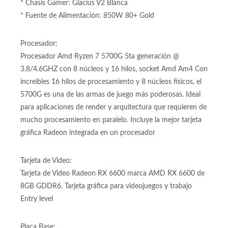
* Memoria: DDR4 32GB 2x16GB
* Almacenamiento: SSD 1TB M2
* Tarjeta Gráfica: Radeon RX 6600
* Chasis Gamer: Glacius V2 Blanca
* Fuente de Alimentación: 850W 80+ Gold
Procesador:
Procesador Amd Ryzen 7 5700G 5ta generación @
3.8/4.6GHZ con 8 núcleos y 16 hilos, socket Amd Am4 Con
increibles 16 hilos de procesamiento y 8 núcleos físicos, el
5700G es una de las armas de juego más poderosas. Ideal
para aplicaciones de render y arquitectura que requieren de
mucho procesamiento en paralelo. Incluye la mejor tarjeta
gráfica Radeon integrada en un procesador
Tarjeta de Video:
Tarjeta de Video Radeon RX 6600 marca AMD RX 6600 de
8GB GDDR6. Tarjeta gráfica para videojuegos y trabajo