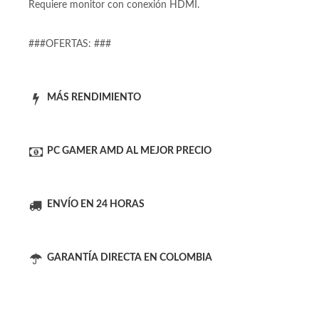
los componentes principales.
Viene con Windows 11 instalado (costo de licencia no
incluido). Garantía de 6 meses únicamente por hardware.
Requiere monitor con conexión HDMI.
###OFERTAS: ###
MÁS RENDIMIENTO
PC GAMER AMD AL MEJOR PRECIO
ENVÍO EN 24 HORAS
GARANTÍA DIRECTA EN COLOMBIA