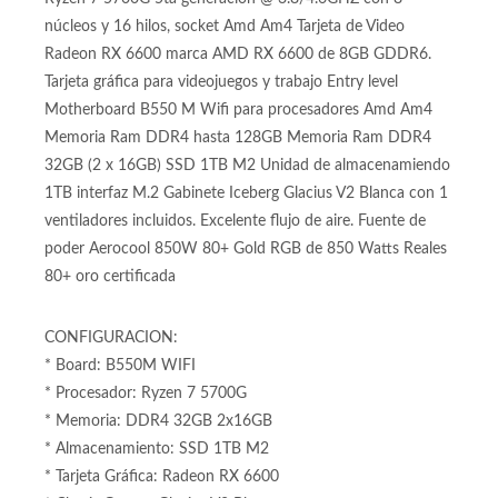
Torre PC Gamer / Computador Gamer con Procesador Amd
Ryzen 7 5700G 5ta generación @ 3.8/4.6GHZ con 8
núcleos y 16 hilos, socket Amd Am4 Tarjeta de Video
Radeon RX 6600 marca AMD RX 6600 de 8GB GDDR6.
Tarjeta gráfica para videojuegos y trabajo Entry level
Motherboard B550 M Wifi para procesadores Amd Am4
Memoria Ram DDR4 hasta 128GB Memoria Ram DDR4
32GB (2 x 16GB) SSD 1TB M2 Unidad de almacenamiendo
1TB interfaz M.2 Gabinete Iceberg Glacius V2 Blanca con 1
ventiladores incluidos. Excelente flujo de aire. Fuente de
poder Aerocool 850W 80+ Gold RGB de 850 Watts Reales
80+ oro certificada
CONFIGURACION:
* Board: B550M WIFI
* Procesador: Ryzen 7 5700G