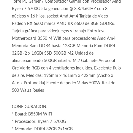
Torre PC Gamer / Computador Gamer con Procesador Amd
Ryzen 7 5700G 5ta generación @ 3.8/4.6GHZ con 8
núcleos y 16 hilos, socket Amd Am4 Tarjeta de Video
Radeon RX 6600 marca AMD RX 6600 de 8GB GDDR6.
Tarjeta gráfica para videojuegos y trabajo Entry level
Motherboard B550 M Wifi para procesadores Amd Am4
Memoria Ram DDR4 hasta 128GB Memoria Ram DDR4
32GB (2 x 16GB) SSD 500GB M2 Unidad de
almacenamiendo 500GB interfaz M.2 Gabinete Aerocool
Ore Vidrio RGB con 4 ventiladores incluidos. Excelente flujo
de aire. Medidas: 195mm x 461mm x 422mm (Ancho x
Alto x Profundida) Fuente de poder Varias 500W Real de
500 Watts Reales
CONFIGURACION:
* Board: B550M WIFI
* Procesador: Ryzen 7 5700G
* Memoria: DDR4 32GB 2x16GB