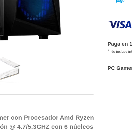
Paga en 
*
No incluye in
PC Game
mer con Procesador Amd Ryzen
ón @ 4.7/5.3GHZ con 6 núcleos