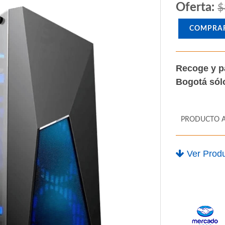
Oferta:
$
COMPRA
Recoge y p
Bogotá só
PRODUCTO 
Ver Produ