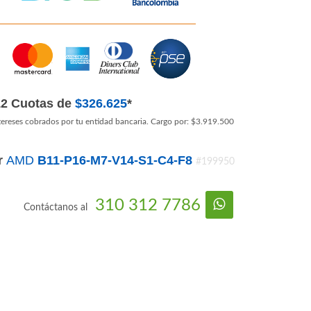
12 Cuotas de
$326.625
*
tereses cobrados por tu entidad bancaria. Cargo por: $3.919.500
r
AMD
B11-P16-M7-V14-S1-C4-F8
#199950
310 312 7786
Contáctanos al