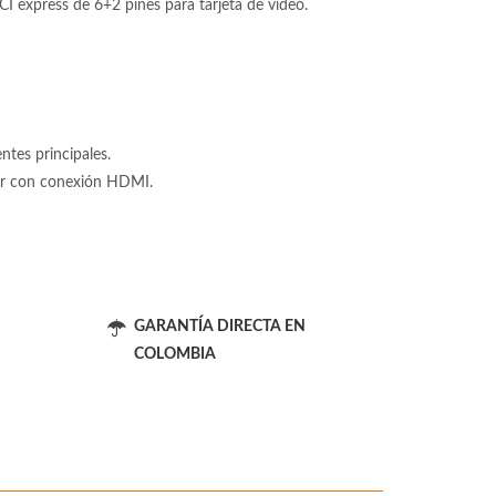
 express de 6+2 pines para tarjeta de video.
tes principales.
tor con conexión HDMI.
GARANTÍA DIRECTA EN
COLOMBIA