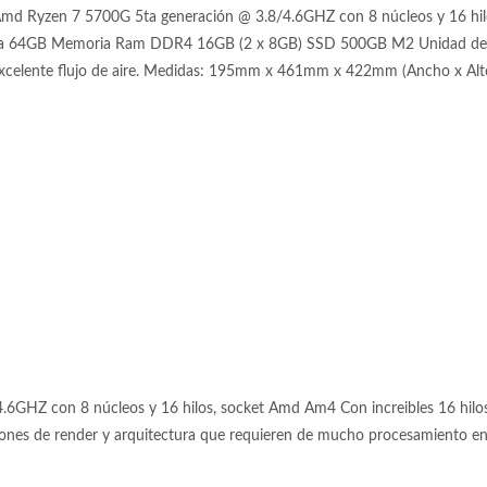
Amd Ryzen 7 5700G 5ta generación @ 3.8/4.6GHZ con 8 núcleos y 16 
 64GB Memoria Ram DDR4 16GB (2 x 8GB) SSD 500GB M2 Unidad de a
 Excelente flujo de aire. Medidas: 195mm x 461mm x 422mm (Ancho x Alt
GHZ con 8 núcleos y 16 hilos, socket Amd Am4 Con increibles 16 hilos 
iones de render y arquitectura que requieren de mucho procesamiento en p