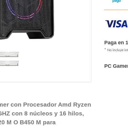
Paga en 
*
No incluye in
PC Game
mer con Procesador Amd Ryzen
GHZ con 8 núcleos y 16 hilos,
0 M O B450 M para