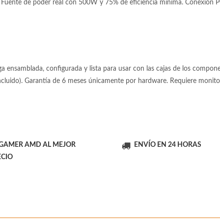
Fuente de poder real con 500W y 75% de eficiencia mínima. Conexión PCI
 ensamblada, configurada y lista para usar con las cajas de los componen
incluido). Garantía de 6 meses únicamente por hardware. Requiere moni
 GAMER AMD AL MEJOR
ENVÍO EN 24 HORAS
ECIO