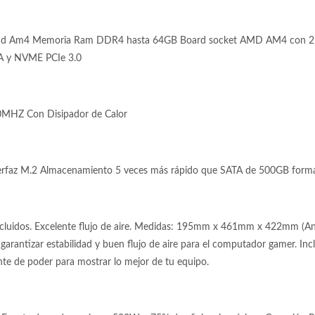
d Am4 Memoria Ram DDR4 hasta 64GB Board socket AMD AM4 con 2 S
TA y NVME PCIe 3.0
MHZ Con Disipador de Calor
faz M.2 Almacenamiento 5 veces más rápido que SATA de 500GB form
ncluidos. Excelente flujo de aire. Medidas: 195mm x 461mm x 422mm (Anc
a garantizar estabilidad y buen flujo de aire para el computador gamer. In
ente de poder para mostrar lo mejor de tu equipo.