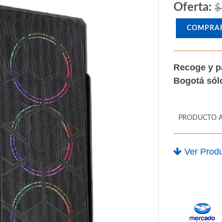
Oferta:
$
COMPRA
Recoge y p
Bogotá só
PRODUCTO 
Ver Produ