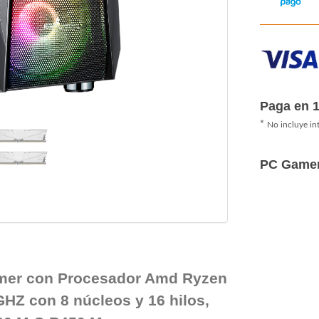
Paga en 
*
No incluye in
PC Game
mer con Procesador Amd Ryzen
GHZ con 8 núcleos y 16 hilos,