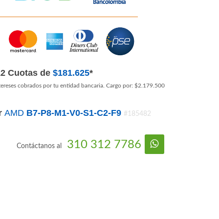
12 Cuotas de
$181.625
*
tereses cobrados por tu entidad bancaria. Cargo por: $2.179.500
r
AMD
B7-P8-M1-V0-S1-C2-F9
#185482
310 312 7786
Contáctanos al