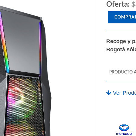
Oferta:
$
COMPRA
Recoge y p
Bogotá só
PRODUCTO 
Ver Produ