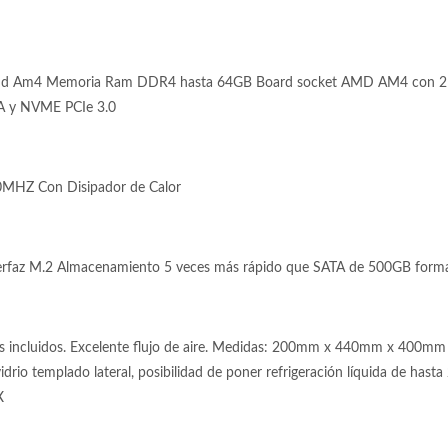
d Am4 Memoria Ram DDR4 hasta 64GB Board socket AMD AM4 con 2 S
TA y NVME PCIe 3.0
MHZ Con Disipador de Calor
faz M.2 Almacenamiento 5 veces más rápido que SATA de 500GB form
s incluidos. Excelente flujo de aire. Medidas: 200mm x 440mm x 400mm 
drio templado lateral, posibilidad de poner refrigeración líquida de hasta
X