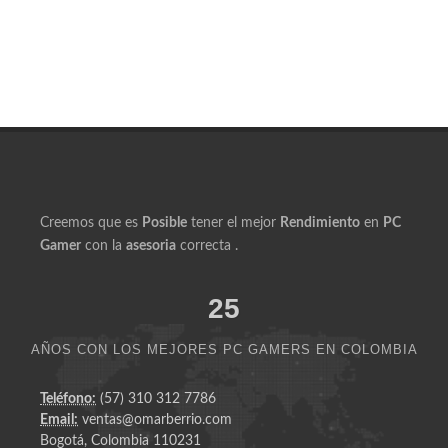
Productos Similares a Ryzen 7 5700G DDR4 32GB
500GB Flow GS RGB
Creemos que es
Posible
tener el mejor
Rendimiento
en
PC
Gamer
con la
asesoria
correcta .
25
AÑOS CON LOS MEJORES PC GAMERS EN COLOMBIA