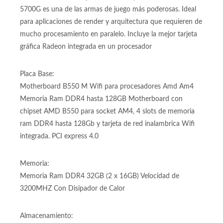
Procesador Amd Ryzen 7 5700G 5ta generación @
3.8/4.6GHZ con 8 núcleos y 16 hilos, socket Amd Am4 Con
increibles 16 hilos de procesamiento y 8 núcleos físicos, el
5700G es una de las armas de juego más poderosas. Ideal
para aplicaciones de render y arquitectura que requieren de
mucho procesamiento en paralelo. Incluye la mejor tarjeta
gráfica Radeon integrada en un procesador
Placa Base:
Motherboard B550 M Wifi para procesadores Amd Am4
Memoria Ram DDR4 hasta 128GB Motherboard con
chipset AMD B550 para socket AM4, 4 slots de memoria
ram DDR4 hasta 128Gb y tarjeta de red inalambrica Wifi
integrada. PCI express 4.0
Memoria:
Memoria Ram DDR4 32GB (2 x 16GB) Velocidad de
3200MHZ Con Disipador de Calor