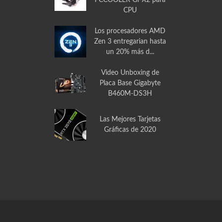
Video Unboxing
Disipador de Calor
PCCOOLER GI-X2 para
CPU
Los procesadores AMD
Zen 3 entregarian hasta
un 20% más d...
Video Unboxing de
Placa Base Gigabyte
B460M-DS3H
Las Mejores Tarjetas
Gráficas de 2020