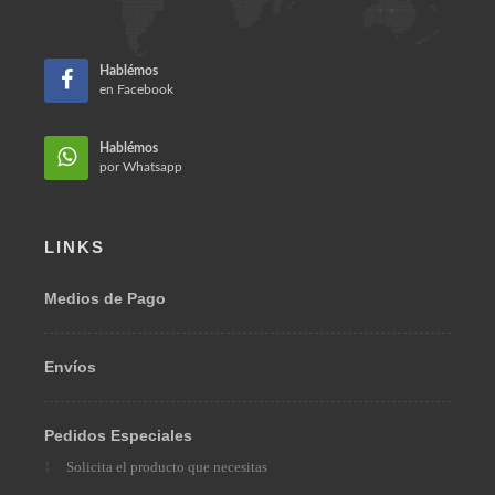
Teléfono:
(57) 310 312 7786
Email:
ventas@omarberrio.com
Bogotá, Colombia 110231
Hablémos
en Facebook
Hablémos
por Whatsapp
LINKS
Medios de Pago
Envíos