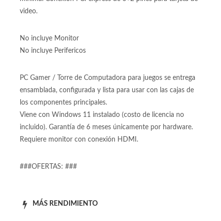
Fuente de poder Varias 500W Real de 500 Watts Reales
Fuente de poder real con 500W y 75% de eficiencia
mínima. Conexión PCI express de 6+2 pines para tarjeta de
video.
No incluye Monitor
No incluye Perifericos
PC Gamer / Torre de Computadora para juegos se entrega
ensamblada, configurada y lista para usar con las cajas de
los componentes principales.
Viene con Windows 11 instalado (costo de licencia no
incluido). Garantía de 6 meses únicamente por hardware.
Requiere monitor con conexión HDMI.
###OFERTAS: ###