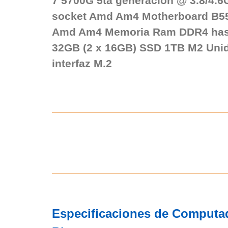
7 5700G 5ta generación @ 3.8/4.6
socket Amd Am4 Motherboard B55
Amd Am4 Memoria Ram DDR4 has
32GB (2 x 16GB) SSD 1TB M2 Uni
interfaz M.2
Especificaciones de Computa