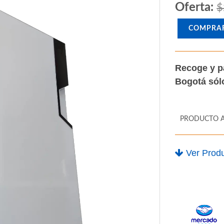
Oferta:
$
COMPRA
Recoge y p
Bogotá só
PRODUCTO 
Ver Produ