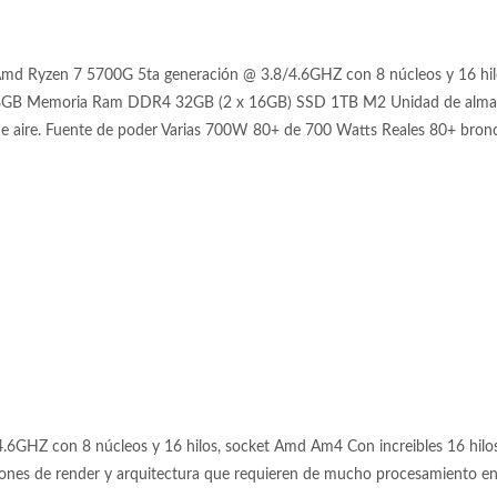
md Ryzen 7 5700G 5ta generación @ 3.8/4.6GHZ con 8 núcleos y 16 hi
B Memoria Ram DDR4 32GB (2 x 16GB) SSD 1TB M2 Unidad de almacena
 de aire. Fuente de poder Varias 700W 80+ de 700 Watts Reales 80+ bronc
GHZ con 8 núcleos y 16 hilos, socket Amd Am4 Con increibles 16 hilos 
iones de render y arquitectura que requieren de mucho procesamiento en p