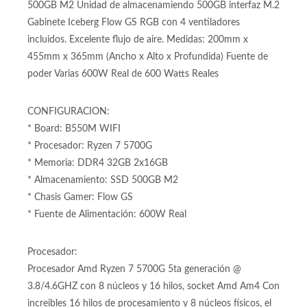
núcleos y 16 hilos, socket Amd Am4 Motherboard B550 M
Wifi para procesadores Amd Am4 Memoria Ram DDR4
hasta 128GB Memoria Ram DDR4 32GB (2 x 16GB) SSD
500GB M2 Unidad de almacenamiendo 500GB interfaz M.2
Gabinete Iceberg Flow GS RGB con 4 ventiladores
incluidos. Excelente flujo de aire. Medidas: 200mm x
455mm x 365mm (Ancho x Alto x Profundida) Fuente de
poder Varias 600W Real de 600 Watts Reales
CONFIGURACION:
* Board: B550M WIFI
* Procesador: Ryzen 7 5700G
* Memoria: DDR4 32GB 2x16GB
* Almacenamiento: SSD 500GB M2
* Chasis Gamer: Flow GS
* Fuente de Alimentación: 600W Real