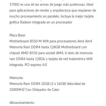
Procesador:
Procesador Amd Ryzen 7 5700G 5ta generación @
3.8/4.6GHZ con 8 núcleos y 16 hilos, socket Amd Am4 Con
increibles 16 hilos de procesamiento y 8 núcleos físicos, el
5700G es una de las armas de juego más poderosas. Ideal
para aplicaciones de render y arquitectura que requieren de
mucho procesamiento en paralelo. Incluye la mejor tarjeta
gráfica Radeon integrada en un procesador
Placa Base:
Motherboard B550 M Wifi para procesadores Amd Am4
Memoria Ram DDR4 hasta 128GB Motherboard con
chipset AMD B550 para socket AM4, 4 slots de memoria
ram DDR4 hasta 128Gb y tarjeta de red inalambrica Wifi
integrada. PCI express 4.0
Memoria:
Memoria Ram DDR4 32GB (2 x 16GB) Velocidad de