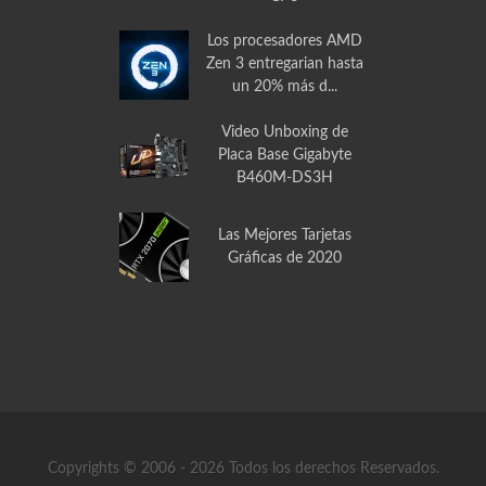
Video Unboxing
Disipador de Calor
PCCOOLER GI-X2 para
CPU
Los procesadores AMD
Zen 3 entregarian hasta
un 20% más d...
Video Unboxing de
Placa Base Gigabyte
B460M-DS3H
Las Mejores Tarjetas
Gráficas de 2020