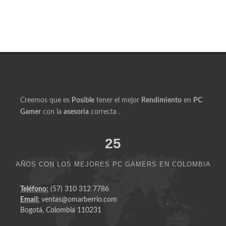
Productos Similares a Ryzen 7 5700G DDR4 32GB
500GB Flow GS RGB
Creemos que es
Posible
tener el mejor
Rendimiento
en
PC
Gamer
con la
asesoria
correcta .
25
AÑOS CON LOS MEJORES PC GAMERS EN COLOMBIA