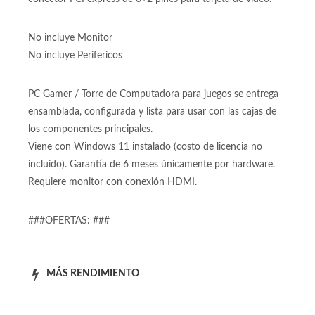
Fuente de poder:
Fuente de poder Varias 600W Real de 600 Watts Reales
Fuente de poder real con 600W y 75% de eficiencia,
conector PCI express de 6+2 pines para tarjeta de video.
No incluye Monitor
No incluye Perifericos
PC Gamer / Torre de Computadora para juegos se entrega
ensamblada, configurada y lista para usar con las cajas de
los componentes principales.
Viene con Windows 11 instalado (costo de licencia no
incluido). Garantía de 6 meses únicamente por hardware.
Requiere monitor con conexión HDMI.
###OFERTAS: ###