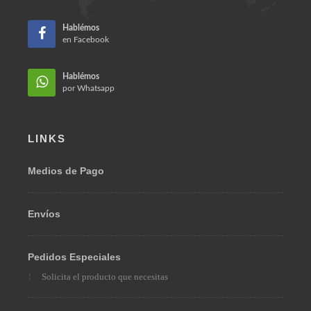
Teléfono:
(57) 310 312 7786
Email:
ventas@omarberrio.com
Bogotá, Colombia 110231
Hablémos
en Facebook
Hablémos
por Whatsapp
LINKS
Medios de Pago
Envíos