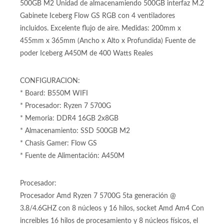
núcleos y 16 hilos, socket Amd Am4 Motherboard B550 M
Wifi para procesadores Amd Am4 Memoria Ram DDR4
hasta 128GB Memoria Ram DDR4 16GB (2 x 8GB) SSD
500GB M2 Unidad de almacenamiendo 500GB interfaz M.2
Gabinete Iceberg Flow GS RGB con 4 ventiladores
incluidos. Excelente flujo de aire. Medidas: 200mm x
455mm x 365mm (Ancho x Alto x Profundida) Fuente de
poder Iceberg A450M de 400 Watts Reales
CONFIGURACION:
* Board: B550M WIFI
* Procesador: Ryzen 7 5700G
* Memoria: DDR4 16GB 2x8GB
* Almacenamiento: SSD 500GB M2
* Chasis Gamer: Flow GS
* Fuente de Alimentación: A450M
Procesador: