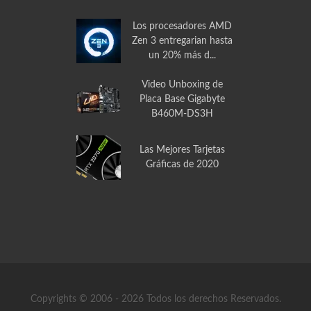
Video Unboxing
Disipador de Calor
PCCOOLER GI-X2 para
CPU
Los procesadores AMD
Zen 3 entregarian hasta
un 20% más d...
Video Unboxing de
Placa Base Gigabyte
B460M-DS3H
Las Mejores Tarjetas
Gráficas de 2020