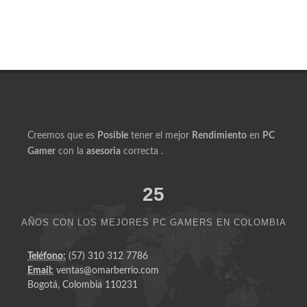
Productos Similares a Ryzen 7 5700G DDR4 16GB
500GB Flow GS RGB
Creemos que es
Posible
tener el mejor
Rendimiento
en
PC
Gamer
con la
asesoria
correcta .
25
AÑOS CON LOS MEJORES PC GAMERS EN COLOMBIA