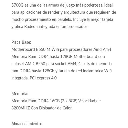
Procesador Amd Ryzen 7 5700G 5ta generación @
3.8/4.6GHZ con 8 núcleos y 16 hilos, socket Amd Am4 Con
increibles 16 hilos de procesamiento y 8 núcleos físicos, el
5700G es una de las armas de juego más poderosas. Ideal
para aplicaciones de render y arquitectura que requieren de
mucho procesamiento en paralelo. Incluye la mejor tarjeta
gráfica Radeon integrada en un procesador
Placa Base:
Motherboard B550 M Wifi para procesadores Amd Am4
Memoria Ram DDR4 hasta 128GB Motherboard con
chipset AMD B550 para socket AM4, 4 slots de memoria
ram DDR4 hasta 128Gb y tarjeta de red inalambrica Wifi
integrada. PCI express 4.0
Memoria:
Memoria Ram DDR4 16GB (2 x 8GB) Velocidad de