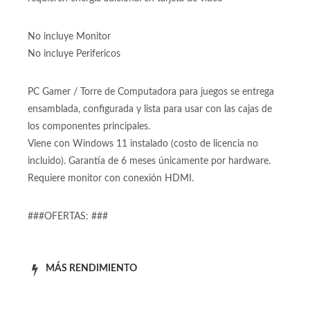
Fuente de poder:
Fuente de poder Iceberg A450M de 400 Watts Reales
Fuente de poder real para equipos de entrada que no
requieren energía adicional en tarjeta de video
No incluye Monitor
No incluye Perifericos
PC Gamer / Torre de Computadora para juegos se entrega
ensamblada, configurada y lista para usar con las cajas de
los componentes principales.
Viene con Windows 11 instalado (costo de licencia no
incluido). Garantía de 6 meses únicamente por hardware.
Requiere monitor con conexión HDMI.
###OFERTAS: ###