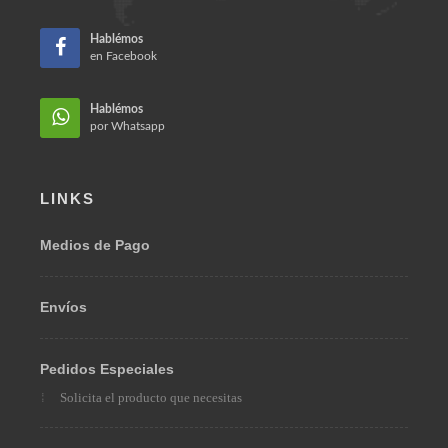
Teléfono:
(57) 310 312 7786
Email:
ventas@omarberrio.com
Bogotá, Colombia 110231
Hablémos
en Facebook
Hablémos
por Whatsapp
LINKS
Medios de Pago
Envíos
Pedidos Especiales