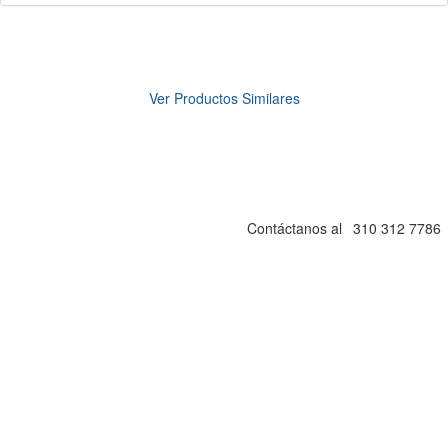
$235000.00
PRODUCTO AGOTADO
Ver Productos Similares
Caja para Computador Gamer con RGB Aerocool Cylon
Tempered Glass, Ventana Completa de Vidrio
Templado. Un Ventilador 120mm, Soporta Boards ATX
y mATX , Soporta Refrigeración Líquida
Contáctanos al
310 312 7786